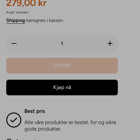
279,00 kr
Avgift inkludert.
Shipping
beregnes i kassen.
Reduser
Øk
mengde
mengde
for
for
Norse
Norse
Forest -
Forest -
Utsolgt
Creamy
Creamy
Tobacco
Tobacco
100ml
100ml
E-juice
E-juice
Kjøp nå
Best pris
Alle våre produkter er testet. for og sikre
gode produkter.