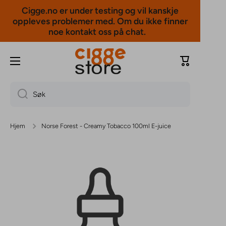
Cigge.no er under testing og vil kanskje
Hopp til innholdet
oppleves problemer med. Om du ikke finner
noe kontakt oss på chat.
Handlevogn
Søk
Hjem
Norse Forest - Creamy Tobacco 100ml E-juice
Gå til produktinformasjon