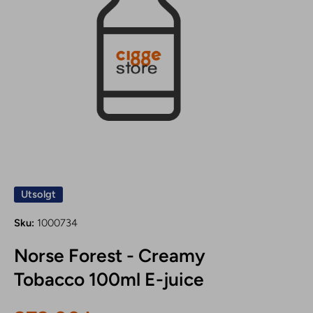
Åpne medier 1 i modal
Åpne med
Utsolgt
Sku:
1000734
Norse Forest - Creamy
Tobacco 100ml E-juice