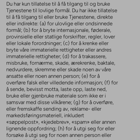
Du har kun tillatelse til å få tilgang til og bruke
Tjenestene til lovlige formål. Du har ikke tillatelse
til å få tilgang til eller bruke Tjenestene, direkte
eller indirekte: (a) for ulovlige eller ondsinnede
formål; (b) for å bryte internasjonale, føderale,
provinsielle eller statlige forskrifter, regler, lover
eller lokale forordninger; (c) for å krenke eller
bryte våre immaterielle rettigheter eller andres
immaterielle rettigheter; (d) for å trakassere,
misbruke, fornærme, skade, ærekrenke, baktale,
nedvurdere, skremme eller skade noen av våre
ansatte eller noen annen person; (e) for å
overføre falsk eller villedende informasjon; (f) for
å sende, bevisst motta, laste opp, laste ned,
bruke eller gjenbruke materiale som ikke er i
samsvar med disse vilkårene; (g) for å overføre,
eller fremskaffe sending av, reklame- eller
markedsføringsmateriell, inkludert
«søppelpost», «kjedebrev», «spam» eller annen
lignende oppfordring; (h) for å utgi seg for eller
forsøke å utgi seg for noen annen person eller