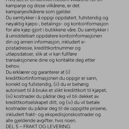
kampanje og disse vilkårene, er det
kampanjevilkårene som gjelder.
Du samtykker i å oppgi oppdatert, fullstendig og
nøyaktig kjøps-, betalings- og kontoinformasjon
for alle kjøp gjort i butikkene våre. Du samtykker i
å umiddelbart oppdatere kontoinformasjonen
din og annen informasjon, inkludert e-
postadresse, kredittkortnummer og
utløpsdatoer, slik at vi kan fullføre
transaksjonene dine og kontakte deg etter
behov.
Du erklærer og garanterer at (i)
kredittkortinformasjonen du oppgir er sann,
korrekt og fullstendig, (ii) du er behørig
autorisert til å bruke et slikt kredittkort til kjøpet,
(iii) kostnader du pådrar deg vil bli dekket av
kredittkortselskapet ditt, og (iv) du vil betale
kostnader du pådrar deg til de oppgitte prisene,
inkludert frakt- og ekspedisjonskostnader og
alle gjeldende avgifter, hvis noen.
DEL 5 – FRAKT OG LEVERING