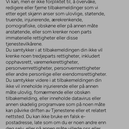
Vi kan, men er ikke forpliktet til, å overvåke,
redigere eller fjerne tilbakemeldinger som vi
etter eget skjønn anser som ulovlige, støtende,
truende, injurierende, ærekrenkende,
pornografiske, obskøne eller på annen måte
anstøtende, eller som krenker noen parts
immaterielle rettigheter eller disse
tjenestevilkårene.
Du samtykker i at tilbakemeldingen din ikke vil
krenke noen tredjeparts rettigheter, inkludert
opphavsrett, varemerkerettigheter,
personvernrettigheter, personvernrettigheter
eller andre personlige eller eiendomsrettigheter.
Du samtykker videre i at tilbakemeldingen din
ikke vil inneholde injurierende eller på annen
måte ulovlig, fornærmende eller obskøn
tilbakemelding, eller inneholde datavirus eller
annen skadelig programvare som på noen måte
kan påvirke driften av Tjenestene eller et relatert
nettsted. Du kan ikke bruke en falsk e-
postadresse, late som om du er noen andre enn
deg selv, eller på annen måte villede oss eller