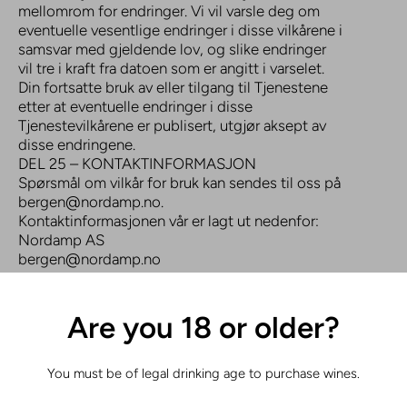
mellomrom for endringer. Vi vil varsle deg om
eventuelle vesentlige endringer i disse vilkårene i
samsvar med gjeldende lov, og slike endringer
vil tre i kraft fra datoen som er angitt i varselet.
Din fortsatte bruk av eller tilgang til Tjenestene
etter at eventuelle endringer i disse
Tjenestevilkårene er publisert, utgjør aksept av
disse endringene.
DEL 25 – KONTAKTINFORMASJON
Spørsmål om vilkår for bruk kan sendes til oss på
bergen@nordamp.no.
Kontaktinformasjonen vår er lagt ut nedenfor:
Nordamp AS
bergen@nordamp.no
Liamyrane 5
817187242
817187242MVA
Are you 18 or older?
HURTIGLENK
You must be of legal drinking age to purchase wines.