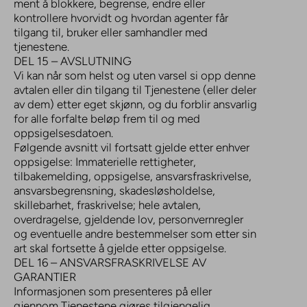
ment å blokkere, begrense, endre eller
kontrollere hvorvidt og hvordan agenter får
tilgang til, bruker eller samhandler med
tjenestene.
DEL 15 – AVSLUTNING
Vi kan når som helst og uten varsel si opp denne
avtalen eller din tilgang til Tjenestene (eller deler
av dem) etter eget skjønn, og du forblir ansvarlig
for alle forfalte beløp frem til og med
oppsigelsesdatoen.
Følgende avsnitt vil fortsatt gjelde etter enhver
oppsigelse: Immaterielle rettigheter,
tilbakemelding, oppsigelse, ansvarsfraskrivelse,
ansvarsbegrensning, skadesløsholdelse,
skillebarhet, fraskrivelse; hele avtalen,
overdragelse, gjeldende lov, personvernregler
og eventuelle andre bestemmelser som etter sin
art skal fortsette å gjelde etter oppsigelse.
DEL 16 – ANSVARSFRASKRIVELSE AV
GARANTIER
Informasjonen som presenteres på eller
gjennom Tjenestene gjøres tilgjengelig