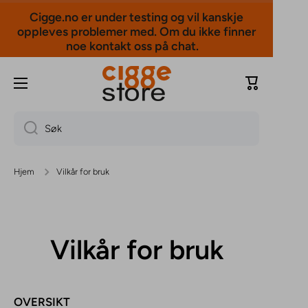
Cigge.no er under testing og vil kanskje
Hopp til innholdet
oppleves problemer med. Om du ikke finner
noe kontakt oss på chat.
Handlevogn
Søk
Hjem
Vilkår for bruk
Vilkår for bruk
OVERSIKT