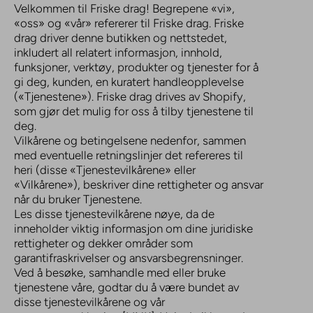
Velkommen til Friske drag! Begrepene «vi»,
«oss» og «vår» refererer til Friske drag. Friske
drag driver denne butikken og nettstedet,
inkludert all relatert informasjon, innhold,
funksjoner, verktøy, produkter og tjenester for å
gi deg, kunden, en kuratert handleopplevelse
(«Tjenestene»). Friske drag drives av Shopify,
som gjør det mulig for oss å tilby tjenestene til
deg.
Vilkårene og betingelsene nedenfor, sammen
med eventuelle retningslinjer det refereres til
heri (disse «Tjenestevilkårene» eller
«Vilkårene»), beskriver dine rettigheter og ansvar
når du bruker Tjenestene.
Les disse tjenestevilkårene nøye, da de
inneholder viktig informasjon om dine juridiske
rettigheter og dekker områder som
garantifraskrivelser og ansvarsbegrensninger.
Ved å besøke, samhandle med eller bruke
tjenestene våre, godtar du å være bundet av
disse tjenestevilkårene og vår