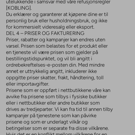
utelukkende i samsvar med våre refusjonsregler
[KOBLING].
Du erklærer og garanterer at kjøpene dine er til
personlig bruk eller husholdningsbruk, og ikke
for kommersielt videresalg eller eksport.
DEL 4 – PRISER OG FAKTURERING
Priser, rabatter og kampanjer kan endres uten
varsel. Prisen som belastes for et produkt eller
en tjeneste vil være prisen som gjelder på
bestillingstidspunktet, og vil bli angitt i
ordrebekreftelses-e-posten din. Med mindre
annet er uttrykkelig angitt, inkluderer ikke
oppgitte priser skatter, frakt, håndtering, toll
eller importavgifter.
Prisene som er oppført i nettbutikkene våre kan
avvike fra prisene som tilbys i fysiske butikker
eller i nettbutikker eller andre butikker som
drives av tredjeparter. Vi kan fra tid til annen tilby
kampanjer på tjenestene som kan påvirke
prisene og som er underlagt vilkår og
betingelser som er separate fra disse vilkårene.
Hvis det er en konflikt mellom vilkårene for en