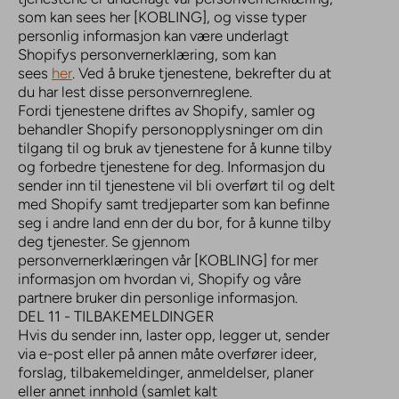
som kan sees her [KOBLING], og visse typer
personlig informasjon kan være underlagt
Shopifys personvernerklæring, som kan
sees
her
. Ved å bruke tjenestene, bekrefter du at
du har lest disse personvernreglene.
Fordi tjenestene driftes av Shopify, samler og
behandler Shopify personopplysninger om din
tilgang til og bruk av tjenestene for å kunne tilby
og forbedre tjenestene for deg. Informasjon du
sender inn til tjenestene vil bli overført til og delt
med Shopify samt tredjeparter som kan befinne
seg i andre land enn der du bor, for å kunne tilby
deg tjenester. Se gjennom
personvernerklæringen vår [KOBLING] for mer
informasjon om hvordan vi, Shopify og våre
partnere bruker din personlige informasjon.
DEL 11 - TILBAKEMELDINGER
Hvis du sender inn, laster opp, legger ut, sender
via e-post eller på annen måte overfører ideer,
forslag, tilbakemeldinger, anmeldelser, planer
eller annet innhold (samlet kalt