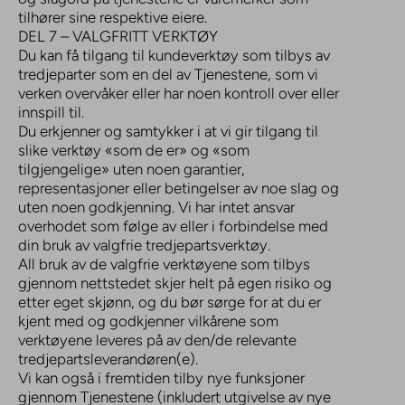
tilhører sine respektive eiere.
DEL 7 – VALGFRITT VERKTØY
Du kan få tilgang til kundeverktøy som tilbys av
tredjeparter som en del av Tjenestene, som vi
verken overvåker eller har noen kontroll over eller
innspill til.
Du erkjenner og samtykker i at vi gir tilgang til
slike verktøy «som de er» og «som
tilgjengelige» uten noen garantier,
representasjoner eller betingelser av noe slag og
uten noen godkjenning. Vi har intet ansvar
overhodet som følge av eller i forbindelse med
din bruk av valgfrie tredjepartsverktøy.
All bruk av de valgfrie verktøyene som tilbys
gjennom nettstedet skjer helt på egen risiko og
etter eget skjønn, og du bør sørge for at du er
kjent med og godkjenner vilkårene som
verktøyene leveres på av den/de relevante
tredjepartsleverandøren(e).
Vi kan også i fremtiden tilby nye funksjoner
gjennom Tjenestene (inkludert utgivelse av nye