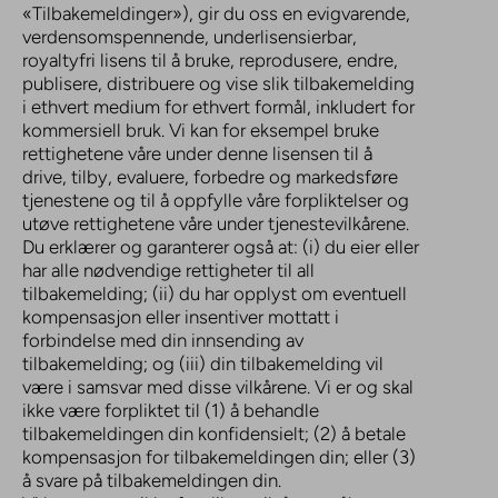
«Tilbakemeldinger»), gir du oss en evigvarende,
verdensomspennende, underlisensierbar,
royaltyfri lisens til å bruke, reprodusere, endre,
publisere, distribuere og vise slik tilbakemelding
i ethvert medium for ethvert formål, inkludert for
kommersiell bruk. Vi kan for eksempel bruke
rettighetene våre under denne lisensen til å
drive, tilby, evaluere, forbedre og markedsføre
tjenestene og til å oppfylle våre forpliktelser og
utøve rettighetene våre under tjenestevilkårene.
Du erklærer og garanterer også at: (i) du eier eller
har alle nødvendige rettigheter til all
tilbakemelding; (ii) du har opplyst om eventuell
kompensasjon eller insentiver mottatt i
forbindelse med din innsending av
tilbakemelding; og (iii) din tilbakemelding vil
være i samsvar med disse vilkårene. Vi er og skal
ikke være forpliktet til (1) å behandle
tilbakemeldingen din konfidensielt; (2) å betale
kompensasjon for tilbakemeldingen din; eller (3)
å svare på tilbakemeldingen din.