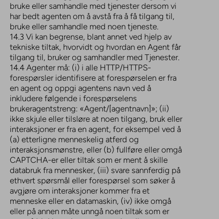
bruke eller samhandle med tjenester dersom vi
har bedt agenten om å avstå fra å få tilgang til,
bruke eller samhandle med noen tjeneste.
14.3 Vi kan begrense, blant annet ved hjelp av
tekniske tiltak, hvorvidt og hvordan en Agent får
tilgang til, bruker og samhandler med Tjenester.
14.4 Agenter må: (i) i alle HTTP/HTTPS-
forespørsler identifisere at forespørselen er fra
en agent og oppgi agentens navn ved å
inkludere følgende i forespørselens
brukeragentstreng: «Agent/[agentnavn]»; (ii)
ikke skjule eller tilsløre at noen tilgang, bruk eller
interaksjoner er fra en agent, for eksempel ved å
(a) etterligne menneskelig atferd og
interaksjonsmønstre, eller (b) fullføre eller omgå
CAPTCHA-er eller tiltak som er ment å skille
databruk fra mennesker, (iii) svare sannferdig på
ethvert spørsmål eller forespørsel som søker å
avgjøre om interaksjoner kommer fra et
menneske eller en datamaskin, (iv) ikke omgå
eller på annen måte unngå noen tiltak som er