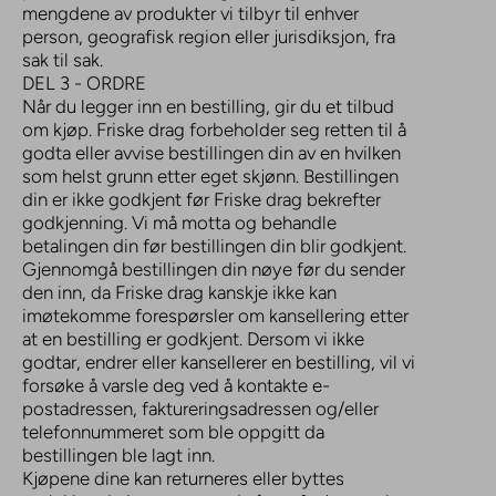
mengdene av produkter vi tilbyr til enhver
person, geografisk region eller jurisdiksjon, fra
sak til sak.
DEL 3 - ORDRE
Når du legger inn en bestilling, gir du et tilbud
om kjøp. Friske drag forbeholder seg retten til å
godta eller avvise bestillingen din av en hvilken
som helst grunn etter eget skjønn. Bestillingen
din er ikke godkjent før Friske drag bekrefter
godkjenning. Vi må motta og behandle
betalingen din før bestillingen din blir godkjent.
Gjennomgå bestillingen din nøye før du sender
den inn, da Friske drag kanskje ikke kan
imøtekomme forespørsler om kansellering etter
at en bestilling er godkjent. Dersom vi ikke
godtar, endrer eller kansellerer en bestilling, vil vi
forsøke å varsle deg ved å kontakte e-
postadressen, faktureringsadressen og/eller
telefonnummeret som ble oppgitt da
bestillingen ble lagt inn.
Kjøpene dine kan returneres eller byttes