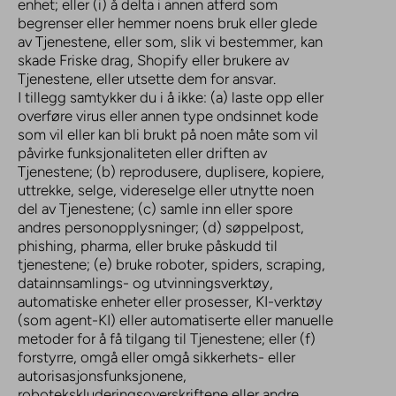
enhet; eller (i) å delta i annen atferd som
begrenser eller hemmer noens bruk eller glede
av Tjenestene, eller som, slik vi bestemmer, kan
skade Friske drag, Shopify eller brukere av
Tjenestene, eller utsette dem for ansvar.
I tillegg samtykker du i å ikke: (a) laste opp eller
overføre virus eller annen type ondsinnet kode
som vil eller kan bli brukt på noen måte som vil
påvirke funksjonaliteten eller driften av
Tjenestene; (b) reprodusere, duplisere, kopiere,
uttrekke, selge, videreselge eller utnytte noen
del av Tjenestene; (c) samle inn eller spore
andres personopplysninger; (d) søppelpost,
phishing, pharma, eller bruke påskudd til
tjenestene; (e) bruke roboter, spiders, scraping,
datainnsamlings- og utvinningsverktøy,
automatiske enheter eller prosesser, KI-verktøy
(som agent-KI) eller automatiserte eller manuelle
metoder for å få tilgang til Tjenestene; eller (f)
forstyrre, omgå eller omgå sikkerhets- eller
autorisasjonsfunksjonene,
robotekskluderingsoverskriftene eller andre