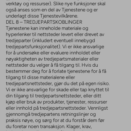
verktøy og ressurser). Slike nye funksjoner skal
også anses som en del av Tjenestene og er
underlagt disse Tjenestevilkårene.
DEL 8 – TREDJEPARTSKOBLINGER
Tjenestene kan inneholde materiale og
hyperlenker til nettsteder levert eller drevet av
tredjeparter (inkludert eventuell innebygd
tredjepartsfunksjonalitet). Vi er ikke ansvarlige
for å undersøke eller evaluere innholdet eller
nøyaktigheten av tredjepartsmaterialer eller
nettsteder du velger å få tilgang til. Hvis du
bestemmer deg for å forlate tjenestene for å få
tilgang til disse materialene eller
tredjepartsnettsteder, gjør du det på egen risiko.
Vi er ikke ansvarlige for skade eller tap knyttet til
din tilgang til tredjepartsnettsteder, eller ditt
kjøp eller bruk av produkter, tjenester, ressurser
eller innhold på tredjepartsnettsteder. Vennligst
gjennomgå tredjepartens retningslinjer og
praksis nøye, og sørg for at du forstår dem før
du foretar noen transaksjon. Klager, krav,