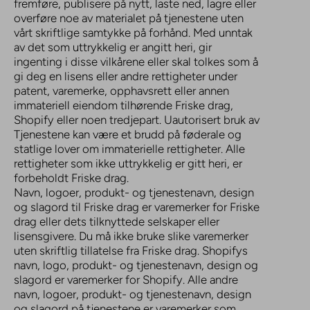
fremføre, publisere på nytt, laste ned, lagre eller
overføre noe av materialet på tjenestene uten
vårt skriftlige samtykke på forhånd. Med unntak
av det som uttrykkelig er angitt heri, gir
ingenting i disse vilkårene eller skal tolkes som å
gi deg en lisens eller andre rettigheter under
patent, varemerke, opphavsrett eller annen
immateriell eiendom tilhørende Friske drag,
Shopify eller noen tredjepart. Uautorisert bruk av
Tjenestene kan være et brudd på føderale og
statlige lover om immaterielle rettigheter. Alle
rettigheter som ikke uttrykkelig er gitt heri, er
forbeholdt Friske drag.
Navn, logoer, produkt- og tjenestenavn, design
og slagord til Friske drag er varemerker for Friske
drag eller dets tilknyttede selskaper eller
lisensgivere. Du må ikke bruke slike varemerker
uten skriftlig tillatelse fra Friske drag. Shopifys
navn, logo, produkt- og tjenestenavn, design og
slagord er varemerker for Shopify. Alle andre
navn, logoer, produkt- og tjenestenavn, design
og slagord på tjenestene er varemerker som