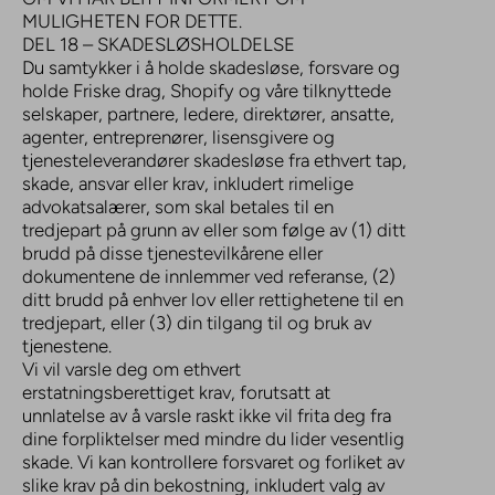
MULIGHETEN FOR DETTE.
DEL 18 – SKADESLØSHOLDELSE
Du samtykker i å holde skadesløse, forsvare og
holde Friske drag, Shopify og våre tilknyttede
selskaper, partnere, ledere, direktører, ansatte,
agenter, entreprenører, lisensgivere og
tjenesteleverandører skadesløse fra ethvert tap,
skade, ansvar eller krav, inkludert rimelige
advokatsalærer, som skal betales til en
tredjepart på grunn av eller som følge av (1) ditt
brudd på disse tjenestevilkårene eller
dokumentene de innlemmer ved referanse, (2)
ditt brudd på enhver lov eller rettighetene til en
tredjepart, eller (3) din tilgang til og bruk av
tjenestene.
Vi vil varsle deg om ethvert
erstatningsberettiget krav, forutsatt at
unnlatelse av å varsle raskt ikke vil frita deg fra
dine forpliktelser med mindre du lider vesentlig
skade. Vi kan kontrollere forsvaret og forliket av
slike krav på din bekostning, inkludert valg av