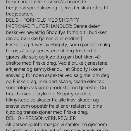
bekymringer eller spørsmål angående
tredjepartsprodukter og -tjenester skal rettes til
tredjeparten.
DEL 9 – FORHOLD MED SHOPIFY
[MERKNAD TIL FORHANDLER: Denne delen
beskriver nøyaktig Shopifys forhold til butikken
din og bør ikke fjernes eller endres.]
Friske drag drives av Shopify, som gjør det mulig
for oss å tilby tjenestene til deg. Imidlertid
gjøres alle salg og kjøp du gjør i butikken vår
direkte med Friske drag. Ved å bruke tjenestene,
erkjenner og samtykker du i at Shopify ikke er
ansvarlig for noen aspekter ved salg mellom deg
og Friske drag, inkludert skade, skade eller tap
som følge av kjøpte produkter og tjenester. Du
fritar herved uttrykkelig Shopify og dets
tilknyttede selskaper fra alle krav, skader og
ansvar som oppstår fra eller er relatert til dine
kjøp og transaksjoner med Friske drag.
DEL 10 - PERSONVERNREGLER
All personlig informasjon vi samler inn gjennom
tjenestene er underlagt vår personvernerklæring,