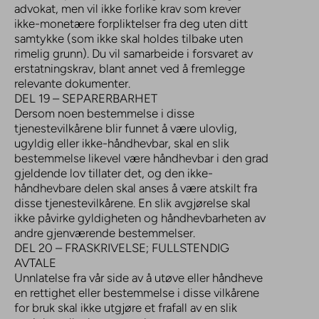
advokat, men vil ikke forlike krav som krever
ikke-monetære forpliktelser fra deg uten ditt
samtykke (som ikke skal holdes tilbake uten
rimelig grunn). Du vil samarbeide i forsvaret av
erstatningskrav, blant annet ved å fremlegge
relevante dokumenter.
DEL 19 – SEPARERBARHET
Dersom noen bestemmelse i disse
tjenestevilkårene blir funnet å være ulovlig,
ugyldig eller ikke-håndhevbar, skal en slik
bestemmelse likevel være håndhevbar i den grad
gjeldende lov tillater det, og den ikke-
håndhevbare delen skal anses å være atskilt fra
disse tjenestevilkårene. En slik avgjørelse skal
ikke påvirke gyldigheten og håndhevbarheten av
andre gjenværende bestemmelser.
DEL 20 – FRASKRIVELSE; FULLSTENDIG
AVTALE
Unnlatelse fra vår side av å utøve eller håndheve
en rettighet eller bestemmelse i disse vilkårene
for bruk skal ikke utgjøre et frafall av en slik