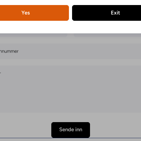
Har du noen spørsmål? Spør her!
Yes
Exit
E-post
onnummer
r
Sende inn