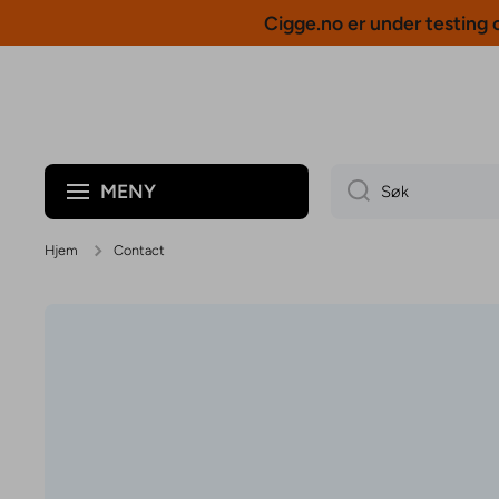
Cigge.no er under testing
Hopp til innholdet
MENY
Søk
Hjem
Contact