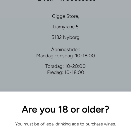
Cigge Store,
Liamyrane 5
5132 Nyborg
Åpningstider:
Mandag -onsdag: 10-18:00
Torsdag: 10-20:00
Fredag: 10-18:00
Are you 18 or older?
Kontakt skjema
You must be of legal drinking age to purchase wines.