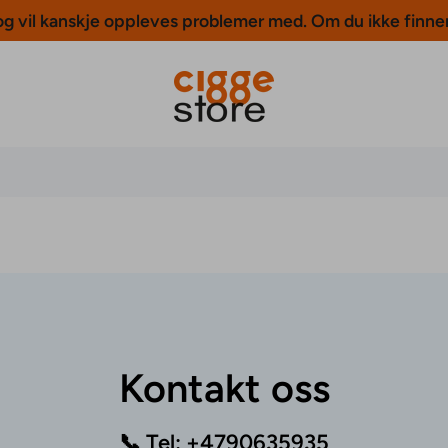
 og vil kanskje oppleves problemer med. Om du ikke finne
Kontakt oss
📞 Tel:
+4790635935