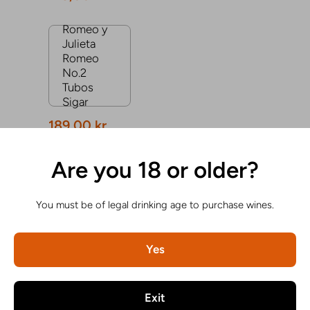
Romeo y
Julieta
Romeo
No.2
Tubos
Sigar
189,00 kr
Are you 18 or older?
HURTIGLENK
You must be of legal drinking age to purchase wines.
Yes
VILKÅR OG BETINGELSER
Exit
© 2026,
CIGGE
Drevet av Shopify