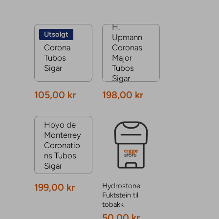
H.
Utsolgt
BDS
Upmann
Corona
Coronas
Tubos
Major
Sigar
Tubos
Sigar
105,00 kr
198,00 kr
Hoyo de
Monterrey
Coronatio
ns Tubos
Sigar
199,00 kr
Hydrostone
Fuktstein til
tobakk
50,00 kr