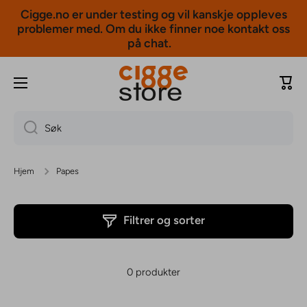
Cigge.no er under testing og vil kanskje oppleves
Hopp til innholdet
problemer med. Om du ikke finner noe kontakt oss
på chat.
Hand
Søk
Hjem
Papes
Filtrer og sorter
0 produkter